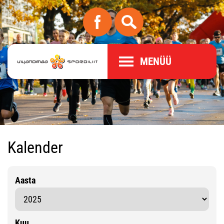
MENÜÜ
Kalender
Aasta
Kuu