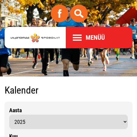
MENÜÜ
Kalender
Aasta
Kuu