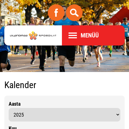
MENÜÜ
Kalender
Aasta
Kuu