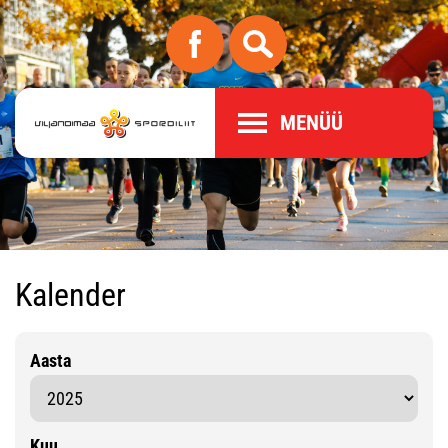
MENÜÜ
Kalender
Aasta
Kuu