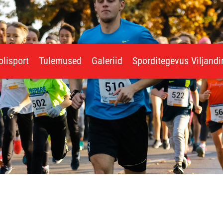
olisport
Tulemused
Galeriid
Sporditegevus Viljand