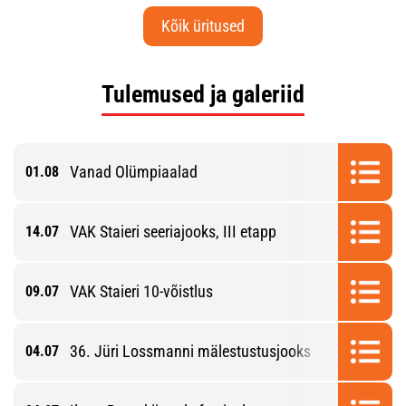
Kõik üritused
Tulemused ja galeriid
Vanad Olümpiaalad
01.08
VAK Staieri seeriajooks, III etapp
14.07
VAK Staieri 10-võistlus
09.07
36. Jüri Lossmanni mälestustusjooks
04.07