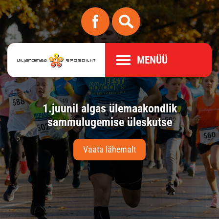
MENÜÜ
l.
1.juunil algas ülemaakondlik
10
us
sammulugemise üleskutse
Vaata lähemalt