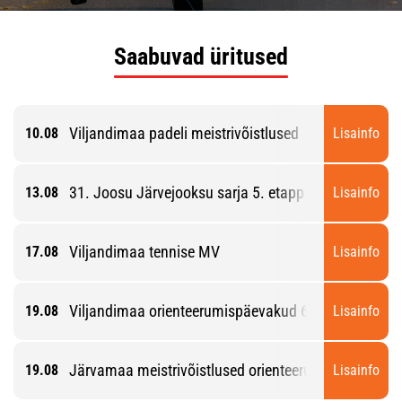
Saabuvad üritused
Viljandimaa padeli meistrivõistlused
10.08
Lisainfo
31. Joosu Järvejooksu sarja 5. etapp
13.08
Lisainfo
Viljandimaa tennise MV
17.08
Lisainfo
Viljandimaa orienteerumispäevakud 6. etapp
19.08
Lisainfo
Järvamaa meistrivõistlused orienteerumise lühirajal
19.08
Lisainfo