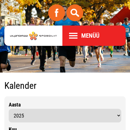
MENÜÜ
Kalender
Aasta
Kuu