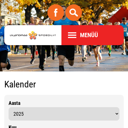
MENÜÜ
Kalender
Aasta
Kuu