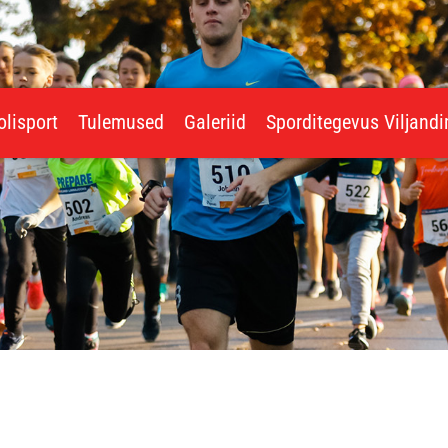
olisport
Tulemused
Galeriid
Sporditegevus Viljand