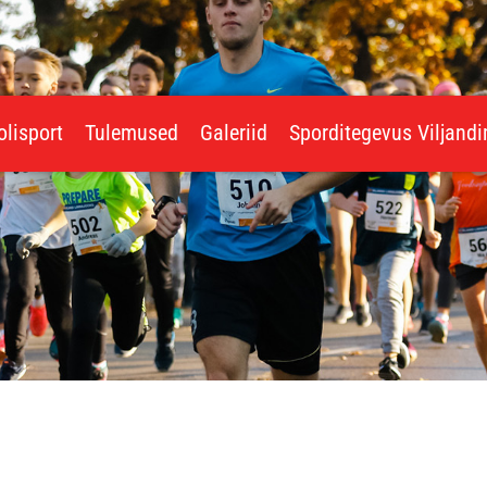
olisport
Tulemused
Galeriid
Sporditegevus Viljand