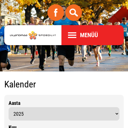
MENÜÜ
Kalender
Aasta
Kuu