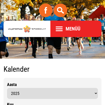
MENÜÜ
Kalender
Aasta
Kuu