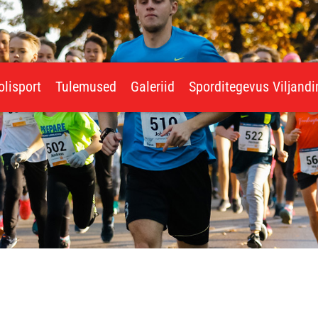
olisport
Tulemused
Galeriid
Sporditegevus Viljand