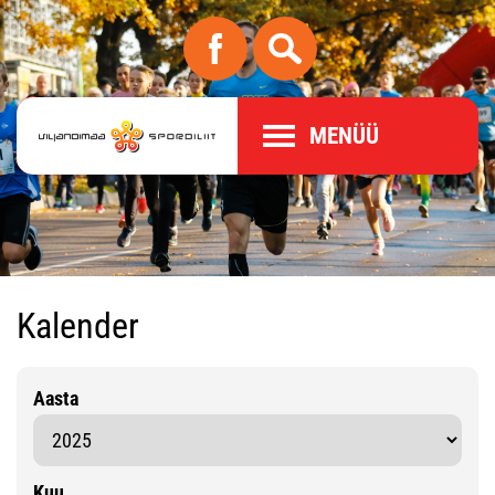
MENÜÜ
Kalender
Aasta
Kuu