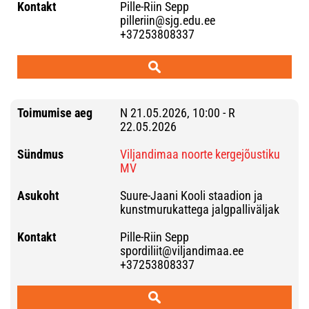
Pille-Riin Sepp
pilleriin@sjg.edu.ee
+37253808337
N 21.05.2026, 10:00 - R
22.05.2026
Viljandimaa noorte kergejõustiku
MV
Suure-Jaani Kooli staadion ja
kunstmurukattega jalgpalliväljak
Pille-Riin Sepp
spordiliit@viljandimaa.ee
+37253808337