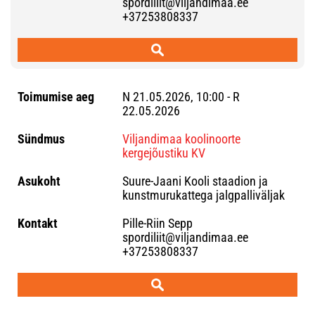
spordiliit@viljandimaa.ee
+37253808337
N 21.05.2026, 10:00 - R
22.05.2026
Viljandimaa koolinoorte
kergejõustiku KV
Suure-Jaani Kooli staadion ja
kunstmurukattega jalgpalliväljak
Pille-Riin Sepp
spordiliit@viljandimaa.ee
+37253808337