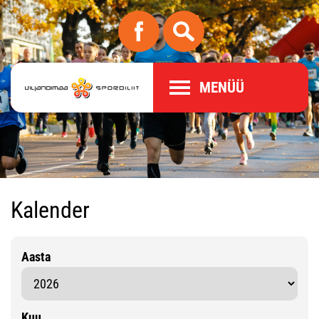
MENÜÜ
Kalender
Aasta
Kuu