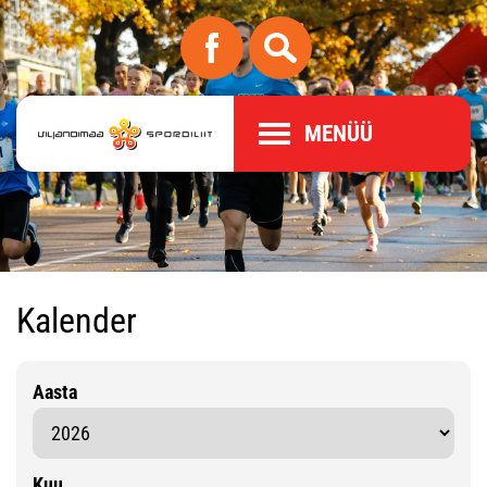
MENÜÜ
Kalender
Aasta
Kuu