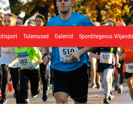
olisport
Tulemused
Galeriid
Sporditegevus Viljand