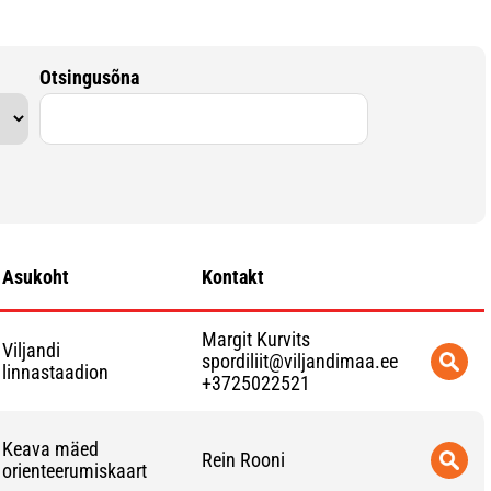
Otsingusõna
Asukoht
Kontakt
Margit Kurvits
Viljandi
spordiliit@viljandimaa.ee
linnastaadion
+3725022521
Keava mäed
Rein Rooni
orienteerumiskaart