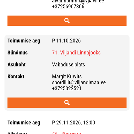
aivar.hommik@vjk.vil.ee
+37256907306
P 11.10.2026
71. Viljandi Linnajooks
Vabaduse plats
Margit Kurvits
spordiliit@viljandimaa.ee
+3725022521
P 29.11.2026, 12:00