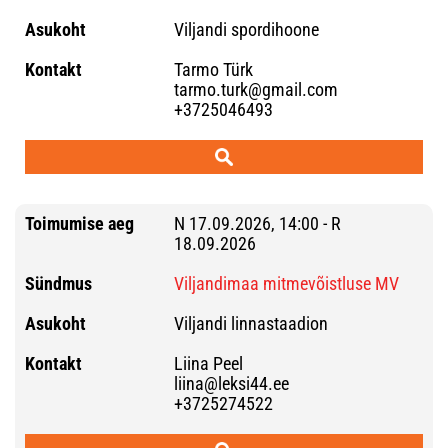
Viljandi spordihoone
Tarmo Türk
tarmo.turk@gmail.com
+3725046493
N 17.09.2026, 14:00 - R
18.09.2026
Viljandimaa mitmevõistluse MV
Viljandi linnastaadion
Liina Peel
liina@leksi44.ee
+3725274522