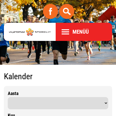
MENÜÜ
Kalender
Aasta
Kuu