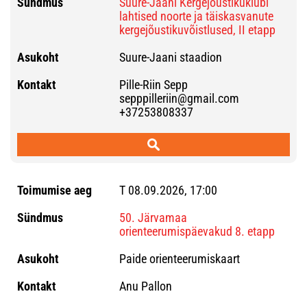
Suure-Jaani Kergejõustikuklubi
lahtised noorte ja täiskasvanute
kergejõustikuvõistlused, II etapp
Suure-Jaani staadion
Pille-Riin Sepp
sepppilleriin@gmail.com
+37253808337
T 08.09.2026, 17:00
50. Järvamaa
orienteerumispäevakud 8. etapp
Paide orienteerumiskaart
Anu Pallon