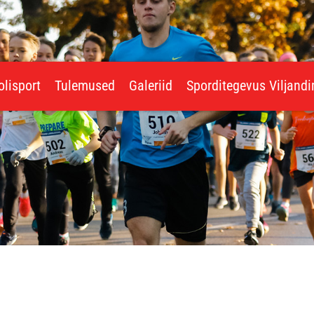
olisport
Tulemused
Galeriid
Sporditegevus Viljand