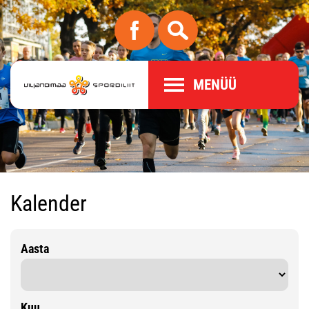
MENÜÜ
Kalender
Aasta
Kuu