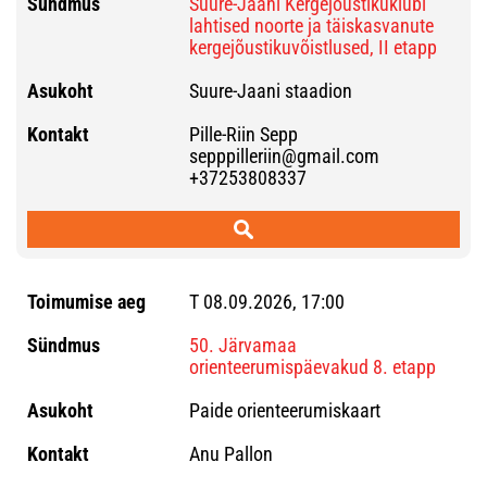
Suure-Jaani Kergejõustikuklubi
lahtised noorte ja täiskasvanute
kergejõustikuvõistlused, II etapp
Suure-Jaani staadion
Pille-Riin Sepp
sepppilleriin@gmail.com
+37253808337
T 08.09.2026, 17:00
50. Järvamaa
orienteerumispäevakud 8. etapp
Paide orienteerumiskaart
Anu Pallon