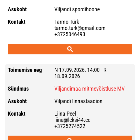
Viljandi spordihoone
Tarmo Türk
tarmo.turk@gmail.com
+3725046493
N 17.09.2026, 14:00 - R
18.09.2026
Viljandimaa mitmevõistluse MV
Viljandi linnastaadion
Liina Peel
liina@leksi44.ee
+3725274522