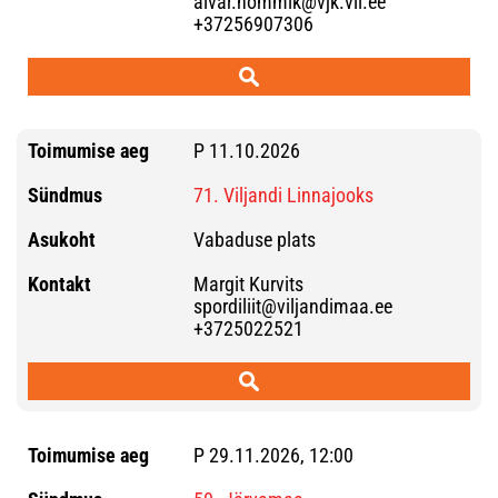
aivar.hommik@vjk.vil.ee
+37256907306
P 11.10.2026
71. Viljandi Linnajooks
Vabaduse plats
Margit Kurvits
spordiliit@viljandimaa.ee
+3725022521
P 29.11.2026, 12:00