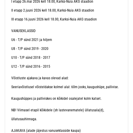
I etapp 26.mai 2026 kell 18.00, Karksi-Nuia AKG staadion
II etapp 2.juuni 2026 kell 18.00, Karksi-Nuia AKG staadion
III etapp 16.juuni 2026 kell 18.00, Karksi-Nuia AKG staadion
VANUSEKLASSID
U6 - T/P sünd 2021 ja hiljem
U8 - T/P sünd 2019 - 2020
U10 - T/P sünd 2018 - 2017
U12 - T/P sünd 2016 - 2015
Võistluste ajakava ja kavas olevad alad:
Seeriavõistlusel võisteldakse kolmel alal: 60m jooks, kaugushüpe, pallivise.
Kaugushüppes ja palliviskes on kõikidel osalejatel kolm katset.
NB! Viimasel etapil kõikidele (sh lastevanematele) üllatusala(d),
üllatusauhinnaga.
AJAKAVA (alade jäjestus vanuseklasside kaupa)