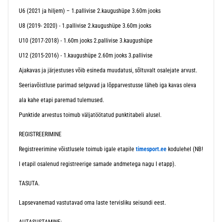
U6 (2021 ja hiljem) – 1.pallivise 2.kaugushüpe 3.60m jooks
U8 (2019- 2020) - 1.pallivise 2.kaugushüpe 3.60m jooks
U10 (2017-2018) - 1.60m jooks 2.pallivise 3.kaugushüpe
U12 (2015-2016) - 1.kaugushüpe 2.60m jooks 3.pallivise
Ajakavas ja järjestuses võib esineda muudatusi, sõltuvalt osalejate arvust.
Seeriavõistluse parimad selguvad ja lõpparvestusse läheb iga kavas oleva
ala kahe etapi paremad tulemused.
Punktide arvestus toimub väljatöötatud punktitabeli alusel.
REGISTREERIMINE
Registreerimine võistlusele toimub igale etapile
timesport.ee
kodulehel (NB!
I etapil osalenud registreerige samade andmetega nagu I etapp).
TASUTA.
Lapsevanemad vastutavad oma laste tervisliku seisundi eest.