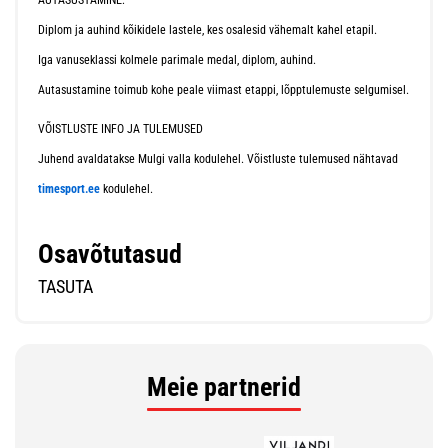
AUTASUSTAMINE:
Diplom ja auhind kõikidele lastele, kes osalesid vähemalt kahel etapil.
Iga vanuseklassi kolmele parimale medal, diplom, auhind.
Autasustamine toimub kohe peale viimast etappi, lõpptulemuste selgumisel.
VÕISTLUSTE INFO JA TULEMUSED
Juhend avaldatakse Mulgi valla kodulehel. Võistluste tulemused nähtavad
timesport.ee
kodulehel.
Osavõtutasud
TASUTA
Meie partnerid