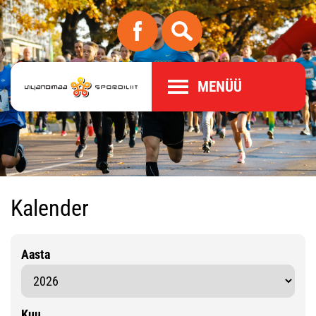
MENÜÜ
Kalender
Aasta
Kuu