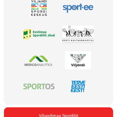
Viljandimaa Spordiliit