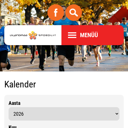
MENÜÜ
Kalender
Aasta
Kuu