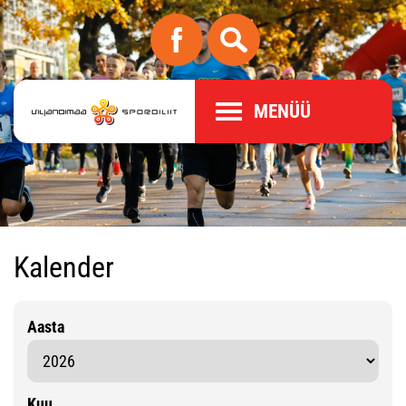
MENÜÜ
Kalender
Aasta
Kuu