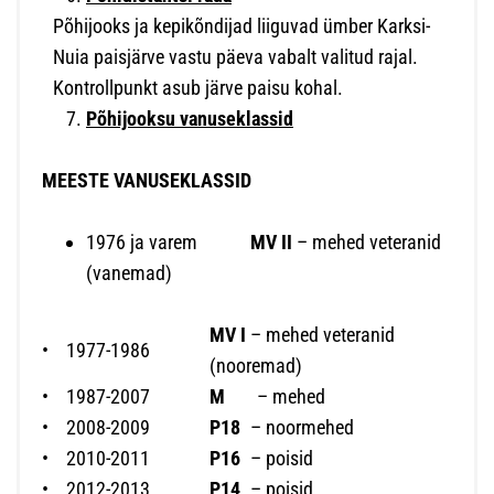
Põhijooks ja kepikõndijad liiguvad ümber Karksi-
Nuia paisjärve vastu päeva vabalt valitud rajal.
Kontrollpunkt asub järve paisu kohal.
Põhijooksu vanuseklassid
MEESTE VANUSEKLASSID
1976 ja varem
MV II
– mehed veteranid
(vanemad)
MV I
– mehed veteranid
•
1977-1986
(nooremad)
•
1987-2007
M
– mehed
•
2008-2009
P18
– noormehed
•
2010-2011
P16
– poisid
•
2012-2013
P14
– poisid