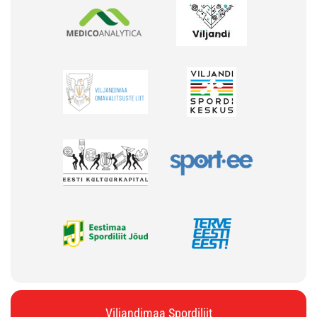
Viljandimaa Spordiliit