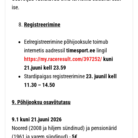
ise.
Registreerimine
Eelregistreerimine põhijooksule toimub
internetis aadressil
timesport.ee
lingil
https://my.raceresult.com/397252/
kuni
21.juuni kell 23.59
Stardipaigas registreerimine
23. juunil kell
11.30 – 14.50
9. Põhijooksu osavõtutasu
9.1 kuni 21.juuni 2026
Noored (2008 ja hiljem sündinud) ja pensionärid
(1961 ja varem sündinud) -
5€