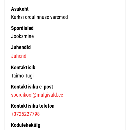
Asukoht
Karksi ordulinnuse varemed
Spordialad
Jooksmine
Juhendid
Juhend
Kontaktisik
Taimo Tugi
Kontaktisiku e-post
spordikool@mulgivald.ee
Kontaktisiku telefon
+3725227798
Kodulehekülg