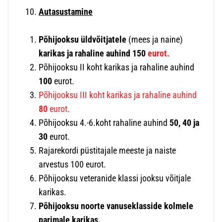
Autasustamine
Põhijooksu üldvõitjatele
(mees ja naine)
karikas ja rahaline auhind 150
eurot.
Põhijooksu II koht karikas ja rahaline auhind
100
eurot.
Põhijooksu III koht karikas ja rahaline auhind
80
eurot.
Põhijooksu 4.-6.koht rahaline auhind
50, 40 ja
30
eurot.
Rajarekordi püstitajale meeste ja naiste
arvestus 100 eurot.
Põhijooksu veteranide klassi jooksu võitjale
karikas.
Põhijooksu noorte vanuseklasside kolmele
parimale karikas.