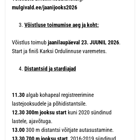
mulgivald.ee/jaanijooks2026
Võistluse toimumise aeg ja koht:
Võistlus toimub
jaanilaupäeval 23. JUUNIL 2026
.
Start ja finiš Karksi Ordulinnuse varemetes.
Distantsid ja stardiajad
11.30
algab kohapeal registreerimine
lastejooksudele ja põhidistantsile.
12.30
300m jooksu start
kuni 2020 sündinud
lastele, ajavõtuga.
13.00
300 m distantsi võitjate autasustamine.
13.30 700 m jooksu start
, 2016-2019 sündinud