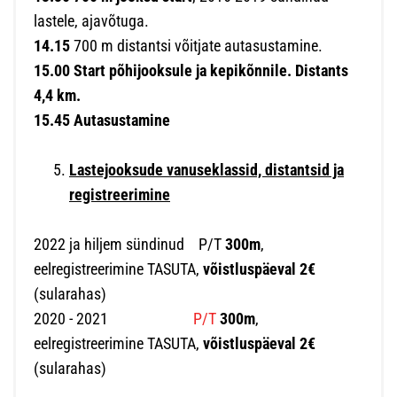
lastele, ajavõtuga.
14.15
700 m distantsi võitjate autasustamine.
15.00 Start põhijooksule ja kepikõnnile. Distants
4,4 km.
15.45 Autasustamine
Lastejooksude vanuseklassid, distantsid ja
registreerimine
2022 ja hiljem sündinud P/T
300m
,
eelregistreerimine TASUTA,
võistluspäeval 2€
(sularahas)
2020 - 2021
P/T
300m
,
eelregistreerimine TASUTA,
võistluspäeval 2€
(sularahas)