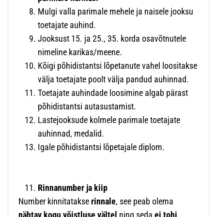
Mulgi valla parimale mehele ja naisele jooksu
toetajate auhind.
Jooksust 15. ja 25., 35. korda osavõtnutele
nimeline karikas/meene.
Kõigi põhidistantsi lõpetanute vahel loositakse
välja toetajate poolt välja pandud auhinnad.
Toetajate auhindade loosimine algab pärast
põhidistantsi autasustamist.
Lastejooksude kolmele parimale toetajate
auhinnad, medalid.
Igale põhidistantsi lõpetajale diplom.
Rinnanumber ja kiip
Number kinnitatakse
rinnale
, see peab olema
nähtav kogu võistluse vältel
ning seda
ei tohi