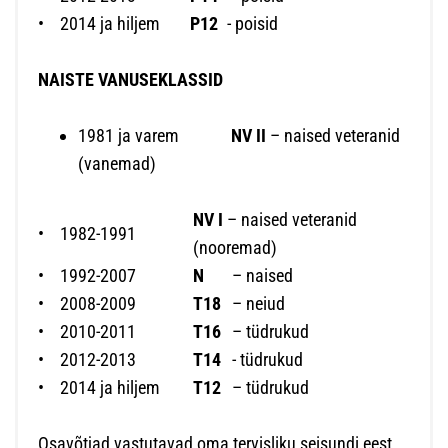
•
2014 ja hiljem
P12
- poisid
NAISTE VANUSEKLASSID
1981 ja varem
NV II
– naised veteranid
(vanemad)
NV I
– naised veteranid
•
1982-1991
(nooremad)
•
1992-2007
N
– naised
•
2008-2009
T18
– neiud
•
2010-2011
T16
– tüdrukud
•
2012-2013
T14
- tüdrukud
•
2014 ja hiljem
T12
– tüdrukud
Osavõtjad vastutavad oma tervisliku seisundi eest