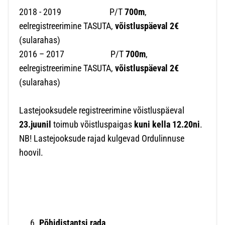
2018 - 2019 P/T
700m
,
eelregistreerimine TASUTA,
võistluspäeval 2€
(sularahas)
2016 – 2017 P/T
700m
,
eelregistreerimine TASUTA,
võistluspäeval 2€
(sularahas)
Lastejooksudele registreerimine võistluspäeval
23.juunil
toimub võistluspaigas
kuni kella 12.20ni
.
NB! Lastejooksude rajad kulgevad Ordulinnuse
hoovil.
Põhidistantsi rada