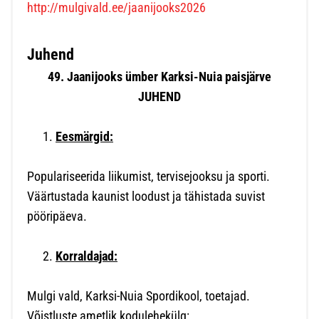
http://mulgivald.ee/jaanijooks2026
Juhend
49. Jaanijooks ümber Karksi-Nuia paisjärve
JUHEND
Eesmärgid:
Populariseerida liikumist, tervisejooksu ja sporti.
Väärtustada kaunist loodust ja tähistada suvist
pööripäeva.
Korraldajad:
Mulgi vald, Karksi-Nuia Spordikool, toetajad.
Võistluste ametlik kodulehekülg: