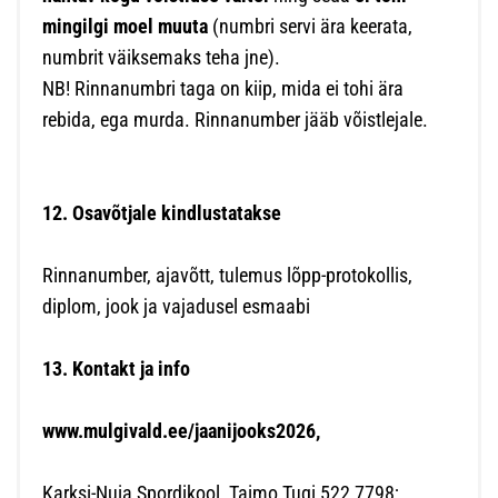
mingilgi moel muuta
(numbri servi ära keerata,
numbrit väiksemaks teha jne).
NB! Rinnanumbri taga on kiip, mida ei tohi ära
rebida, ega murda. Rinnanumber jääb võistlejale.
12. Osavõtjale kindlustatakse
Rinnanumber, ajavõtt, tulemus lõpp-protokollis,
diplom, jook ja vajadusel esmaabi
13. Kontakt ja info
www.mulgivald.ee/jaanijooks2026,
Karksi-Nuia Spordikool, Taimo Tugi 522 7798;