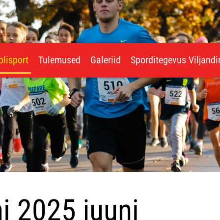
olisport
Tulemused
Galeriid
Sporditegevus Viljand
i 2025 juuni