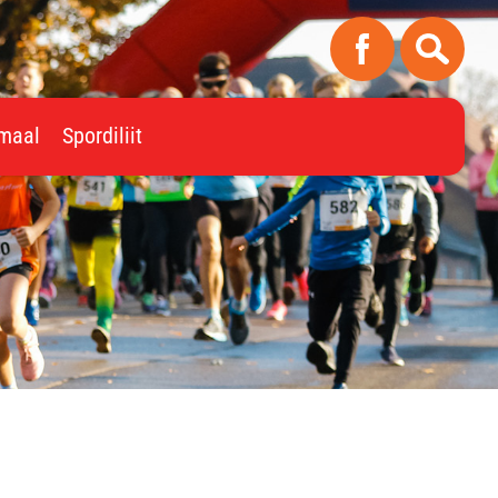
imaal
Spordiliit