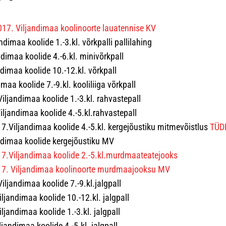
017. Viljandimaa koolinoorte lauatennise KV
ndimaa koolide 1.-3.kl. võrkpalli pallilahing
dimaa koolide 4.-6.kl. minivõrkpall
imaa koolide 10.-12.kl. võrkpall
maa koolide 7.-9.kl. kooliliiga võrkpall
..Viljandimaa koolide 1.-3.kl. rahvastepall
..Viljandimaa koolide 4.-5.kl.rahvastepall
.Viljandimaa koolide 4.-5.kl. kergejõustiku mitmevõistlus
TÜD
andimaa koolide kergejõustiku MV
7.Viljandimaa koolide 2.-5.kl.murdmaateatejooks
17. Viljandimaa koolinoorte murdmaajooksu MV
.Viljandimaa koolide 7.-9.kl.jalgpall
.Viljandimaa koolide 10.-12.kl. jalgpall
Viljandimaa koolide 1.-3.kl. jalgpall
iljandimaa koolide 4.-5.kl. jalgpall