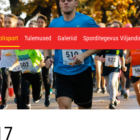
olisport
Tulemused
Galeriid
Sporditegevus Viljand
17