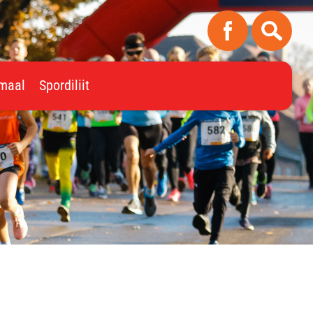
imaal
Spordiliit