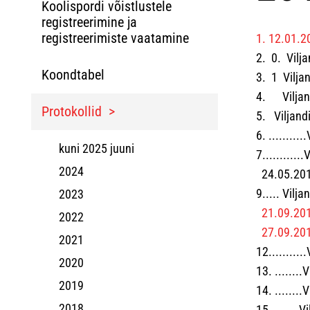
Koolispordi võistlustele
registreerimine ja
registreerimiste vaatamine
1. 12.01.2
2. 0. Vilja
Koondtabel
3. 1 Viljan
4. Viljand
Protokollid
5. Viljandi
6. .........
kuni 2025 juuni
7..........
2024
24.05.2017
9..... Vilj
2023
21.09.201
2022
27.09.20
2021
12..........
2020
13. .......
2019
14. ........
2018
15. .......V