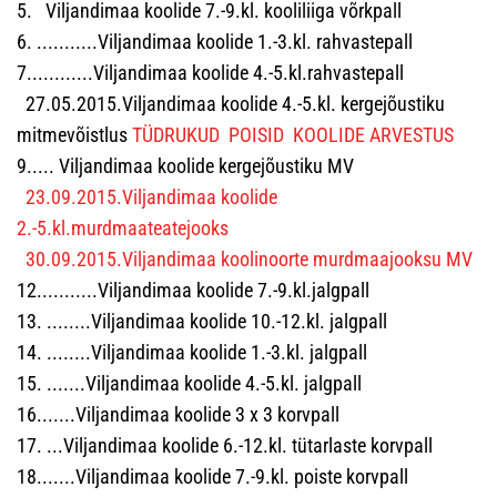
5. Viljandimaa koolide 7.-9.kl. kooliliiga võrkpall
6. ...........Viljandimaa koolide 1.-3.kl. rahvastepall
7............Viljandimaa koolide 4.-5.kl.rahvastepall
27.05.2015.Viljandimaa koolide 4.-5.kl. kergejõustiku
mitmevõistlus
TÜDRUKUD
POISID
KOOLIDE ARVESTUS
9..... Viljandimaa koolide kergejõustiku MV
23.09.2015.Viljandimaa koolide
2.-5.kl.murdmaateatejooks
30.09.2015.Viljandimaa koolinoorte murdmaajooksu MV
12...........Viljandimaa koolide 7.-9.kl.jalgpall
13. ........Viljandimaa koolide 10.-12.kl. jalgpall
14. ........Viljandimaa koolide 1.-3.kl. jalgpall
15. .......Viljandimaa koolide 4.-5.kl. jalgpall
16.......Viljandimaa koolide 3 x 3 korvpall
17. ...Viljandimaa koolide 6.-12.kl. tütarlaste korvpall
18.......Viljandimaa koolide 7.-9.kl. poiste korvpall