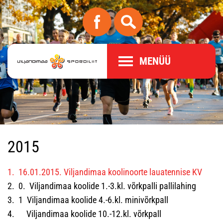
MENÜÜ
2015
1. 16.01.2015. Viljandimaa koolinoorte lauatennise KV
2. 0. Viljandimaa koolide 1.-3.kl. võrkpalli pallilahing
3. 1 Viljandimaa koolide 4.-6.kl. minivõrkpall
4. Viljandimaa koolide 10.-12.kl. võrkpall