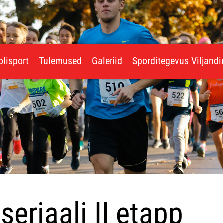
olisport
Tulemused
Galeriid
Sporditegevus Viljand
seriaali II etapp