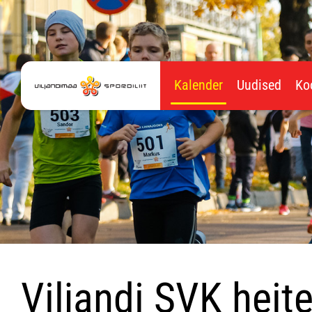
Kalender
Uudised
Ko
Viljandi SVK heite