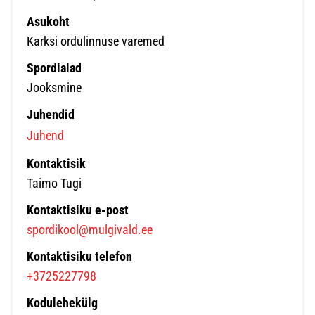
Asukoht
Karksi ordulinnuse varemed
Spordialad
Jooksmine
Juhendid
Juhend
Kontaktisik
Taimo Tugi
Kontaktisiku e-post
spordikool@mulgivald.ee
Kontaktisiku telefon
+3725227798
Kodulehekülg