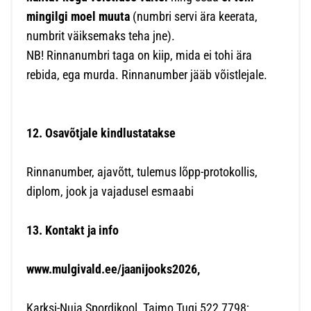
mingilgi moel muuta
(numbri servi ära keerata,
numbrit väiksemaks teha jne).
NB! Rinnanumbri taga on kiip, mida ei tohi ära
rebida, ega murda. Rinnanumber jääb võistlejale.
12. Osavõtjale kindlustatakse
Rinnanumber, ajavõtt, tulemus lõpp-protokollis,
diplom, jook ja vajadusel esmaabi
13. Kontakt ja info
www.mulgivald.ee/jaanijooks2026,
Karksi-Nuia Spordikool, Taimo Tugi 522 7798;