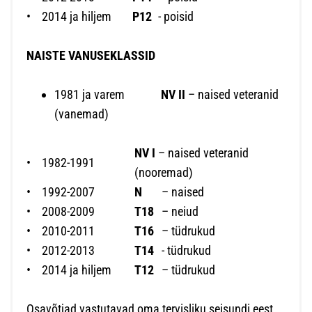
•
2014 ja hiljem
P12
- poisid
NAISTE VANUSEKLASSID
1981 ja varem
NV II
– naised veteranid
(vanemad)
NV I
– naised veteranid
•
1982-1991
(nooremad)
•
1992-2007
N
– naised
•
2008-2009
T18
– neiud
•
2010-2011
T16
– tüdrukud
•
2012-2013
T14
- tüdrukud
•
2014 ja hiljem
T12
– tüdrukud
Osavõtjad vastutavad oma tervisliku seisundi eest