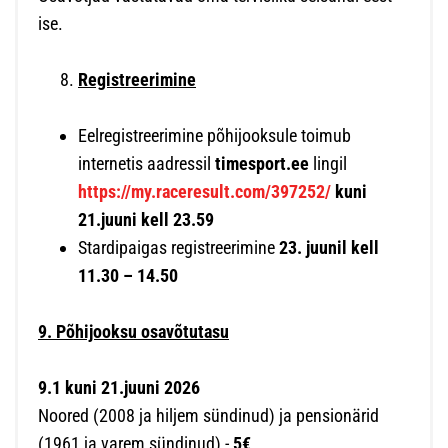
ise.
Registreerimine
Eelregistreerimine põhijooksule toimub
internetis aadressil
timesport.ee
lingil
https://my.raceresult.com/397252/
kuni
21.juuni kell 23.59
Stardipaigas registreerimine
23. juunil kell
11.30 – 14.50
9. Põhijooksu osavõtutasu
9.1 kuni 21.juuni 2026
Noored (2008 ja hiljem sündinud) ja pensionärid
(1961 ja varem sündinud) -
5€