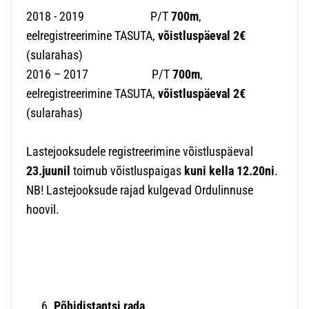
2018 - 2019 P/T
700m
,
eelregistreerimine TASUTA,
võistluspäeval 2€
(sularahas)
2016 – 2017 P/T
700m
,
eelregistreerimine TASUTA,
võistluspäeval 2€
(sularahas)
Lastejooksudele registreerimine võistluspäeval
23.juunil
toimub võistluspaigas
kuni kella 12.20ni
.
NB! Lastejooksude rajad kulgevad Ordulinnuse
hoovil.
Põhidistantsi rada