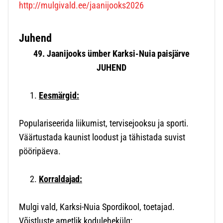
http://mulgivald.ee/jaanijooks2026
Juhend
49. Jaanijooks ümber Karksi-Nuia paisjärve
JUHEND
Eesmärgid:
Populariseerida liikumist, tervisejooksu ja sporti.
Väärtustada kaunist loodust ja tähistada suvist
pööripäeva.
Korraldajad:
Mulgi vald, Karksi-Nuia Spordikool, toetajad.
Võistluste ametlik kodulehekülg: