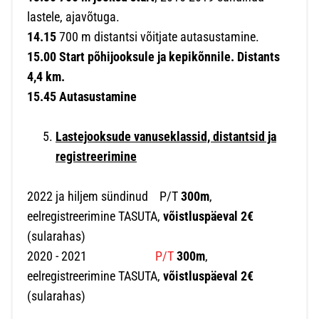
lastele, ajavõtuga.
14.15
700 m distantsi võitjate autasustamine.
15.00 Start põhijooksule ja kepikõnnile. Distants
4,4 km.
15.45 Autasustamine
Lastejooksude vanuseklassid, distantsid ja
registreerimine
2022 ja hiljem sündinud P/T
300m
,
eelregistreerimine TASUTA,
võistluspäeval 2€
(sularahas)
2020 - 2021
P/T
300m
,
eelregistreerimine TASUTA,
võistluspäeval 2€
(sularahas)