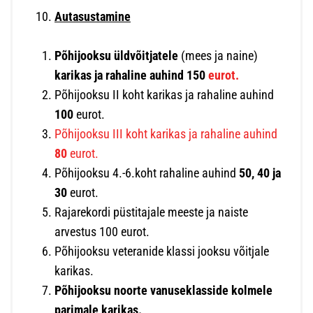
Autasustamine
Põhijooksu üldvõitjatele
(mees ja naine)
karikas ja rahaline auhind 150
eurot.
Põhijooksu II koht karikas ja rahaline auhind
100
eurot.
Põhijooksu III koht karikas ja rahaline auhind
80
eurot.
Põhijooksu 4.-6.koht rahaline auhind
50, 40 ja
30
eurot.
Rajarekordi püstitajale meeste ja naiste
arvestus 100 eurot.
Põhijooksu veteranide klassi jooksu võitjale
karikas.
Põhijooksu noorte vanuseklasside kolmele
parimale karikas.