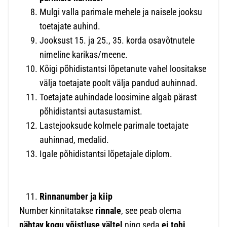
Mulgi valla parimale mehele ja naisele jooksu
toetajate auhind.
Jooksust 15. ja 25., 35. korda osavõtnutele
nimeline karikas/meene.
Kõigi põhidistantsi lõpetanute vahel loositakse
välja toetajate poolt välja pandud auhinnad.
Toetajate auhindade loosimine algab pärast
põhidistantsi autasustamist.
Lastejooksude kolmele parimale toetajate
auhinnad, medalid.
Igale põhidistantsi lõpetajale diplom.
Rinnanumber ja kiip
Number kinnitatakse
rinnale
, see peab olema
nähtav kogu võistluse vältel
ning seda
ei tohi