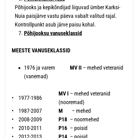
Põhijooks ja kepikõndijad liiguvad ümber Karksi-
Nuia paisjärve vastu päeva vabalt valitud rajal.
Kontrollpunkt asub järve paisu kohal.
Põhijooksu vanuseklassid
MEESTE VANUSEKLASSID
1976 ja varem
MV II
– mehed veteranid
(vanemad)
MV I
– mehed veteranid
•
1977-1986
(nooremad)
•
1987-2007
M
– mehed
•
2008-2009
P18
– noormehed
•
2010-2011
P16
– poisid
•
2012-2013
P14
– poisid