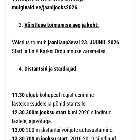
mulgivald.ee/jaanijooks2026
Võistluse toimumise aeg ja koht:
Võistlus toimub
jaanilaupäeval 23. JUUNIL 2026
.
Start ja finiš Karksi Ordulinnuse varemetes.
Distantsid ja stardiajad
11.30
algab kohapeal registreerimine
lastejooksudele ja põhidistantsile.
12.30
300m jooksu start
kuni 2020 sündinud
lastele, ajavõtuga.
13.00
300 m distantsi võitjate autasustamine.
13.30 700 m jooksu start
, 2016-2019 sündinud