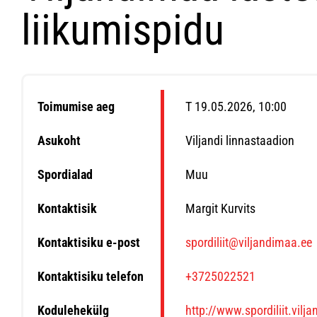
liikumispidu
Toimumise aeg
T 19.05.2026, 10:00
Asukoht
Viljandi linnastaadion
Spordialad
Muu
Kontaktisik
Margit Kurvits
Kontaktisiku e-post
spordiliit@viljandimaa.ee
Kontaktisiku telefon
+3725022521
Kodulehekülg
http://www.spordiliit.vilj