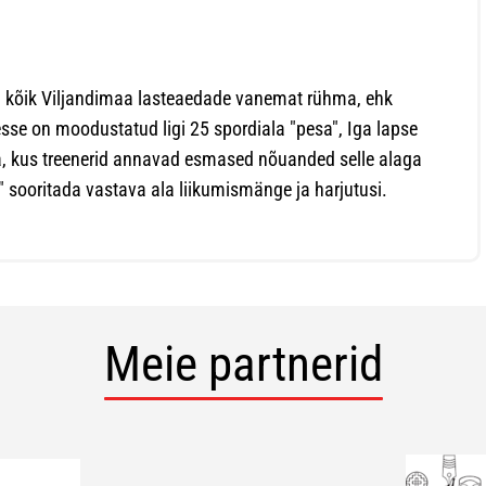
 kõik Viljandimaa lasteaedade vanemat rühma, ehk
sesse on moodustatud ligi 25 spordiala "pesa", Iga lapse
a, kus treenerid annavad esmased nõuanded selle alaga
 sooritada vastava ala liikumismänge ja harjutusi.
Meie partnerid