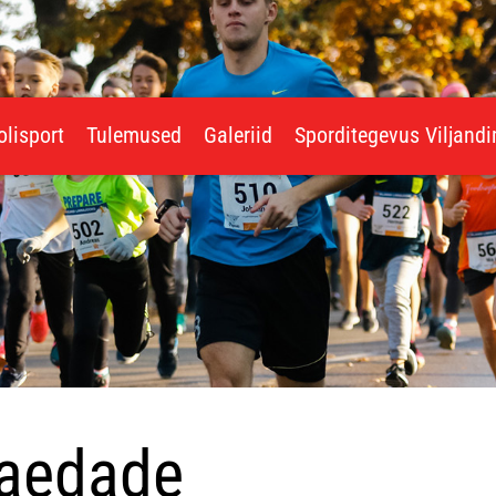
olisport
Tulemused
Galeriid
Sporditegevus Viljand
eaedade