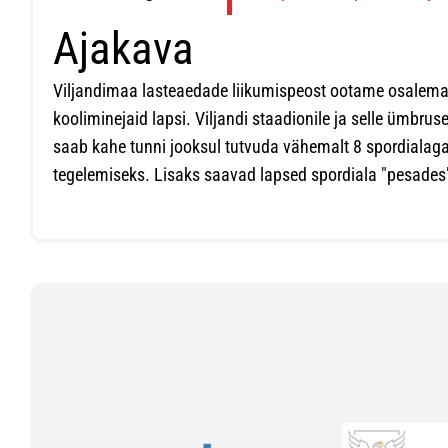
Ajakava
Viljandimaa lasteaedade liikumispeost ootame osalema
kooliminejaid lapsi. Viljandi staadionile ja selle ümbru
saab kahe tunni jooksul tutvuda vähemalt 8 spordialag
tegelemiseks. Lisaks saavad lapsed spordiala "pesades"