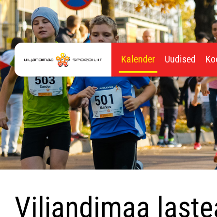
Kalender
Uudised
Ko
Viljandimaa last