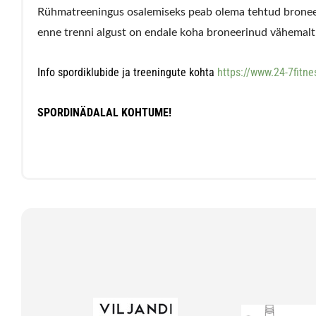
Rühmatreeningus osalemiseks peab olema tehtud broneeri
enne trenni algust on endale koha broneerinud vähemalt 
Info spordiklubide ja treeningute kohta
https://www.24-7fitne
SPORDINÄDALAL KOHTUME!