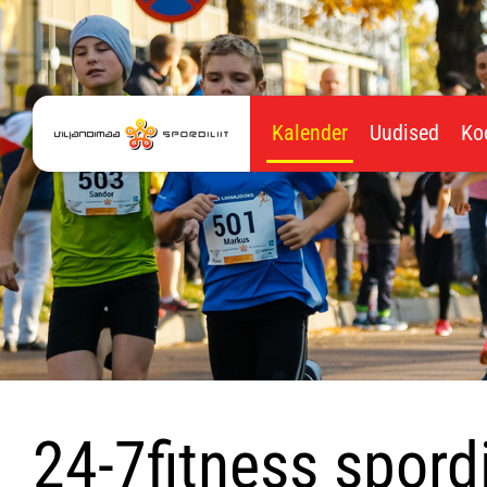
Kalender
Uudised
Ko
24-7fitness spord