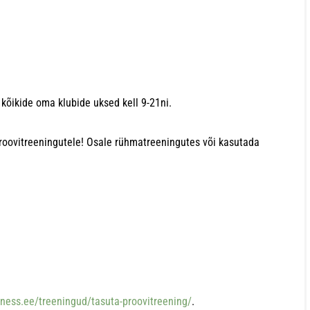
 kõikide oma klubide uksed kell 9-21ni.
roovitreeningutele! Osale rühmatreeningutes või kasutada
tness.ee/treeningud/tasuta-proovitreening/
.