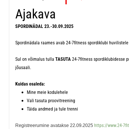
Ajakava
SPORDINÄDAL 23.-30.09.2025
Spordinädala raames avab 24-7fitness spordiklubi huvilistele
Sul on võimalus tulla
TASUTA
24-7fitness spordiklubidesse p
jõusaali.
Kuidas osaleda:
Mine meie kodulehele
Vali tasuta proovitreening
Täida andmed ja tule trenni
https://www.24-7fi
Registreerumine avatakse 22.09.2025