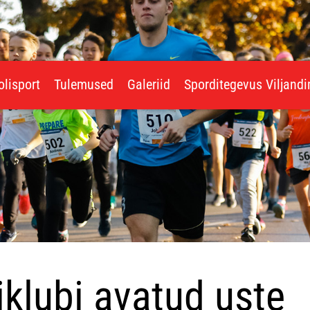
olisport
Tulemused
Galeriid
Sporditegevus Viljand
iklubi avatud uste