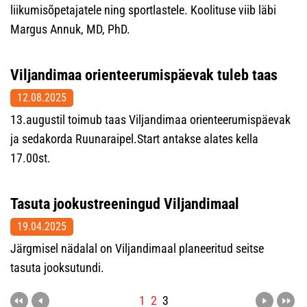
liikumisõpetajatele ning sportlastele. Koolituse viib läbi
Margus Annuk, MD, PhD.
Viljandimaa orienteerumispäevak tuleb taas
12.08.2025
13.augustil toimub taas Viljandimaa orienteerumispäevak
ja sedakorda Ruunaraipel.Start antakse alates kella
17.00st.
Tasuta jookustreeningud Viljandimaal
19.04.2025
Järgmisel nädalal on Viljandimaal planeeritud seitse
tasuta jooksutundi.
1
2
3