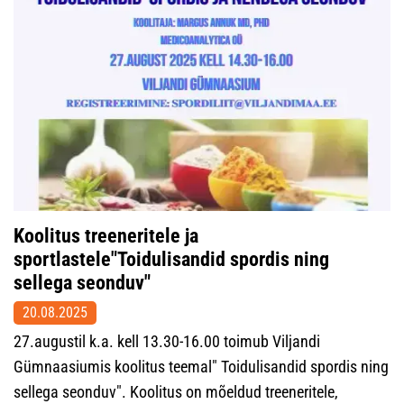
Koolitus treeneritele ja
sportlastele"Toidulisandid spordis ning
sellega seonduv"
20.08.2025
27.augustil k.a. kell 13.30-16.00 toimub Viljandi
Gümnaasiumis koolitus teemal" Toidulisandid spordis ning
sellega seonduv". Koolitus on mõeldud treeneritele,