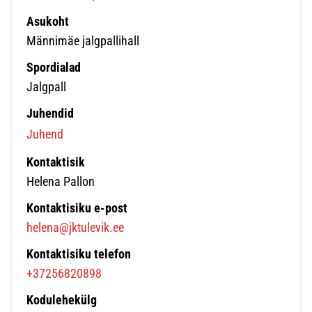
Asukoht
Männimäe jalgpallihall
Spordialad
Jalgpall
Juhendid
Juhend
Kontaktisik
Helena Pallon
Kontaktisiku e-post
helena@jktulevik.ee
Kontaktisiku telefon
+37256820898
Kodulehekülg