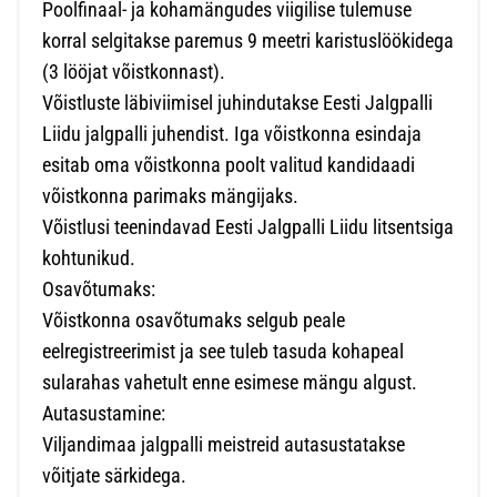
Poolfinaal- ja kohamängudes viigilise tulemuse
korral selgitakse paremus 9 meetri karistuslöökidega
(3 lööjat võistkonnast).
Võistluste läbiviimisel juhindutakse Eesti Jalgpalli
Liidu jalgpalli juhendist. Iga võistkonna esindaja
esitab oma võistkonna poolt valitud kandidaadi
võistkonna parimaks mängijaks.
Võistlusi teenindavad Eesti Jalgpalli Liidu litsentsiga
kohtunikud.
Osavõtumaks:
Võistkonna osavõtumaks selgub peale
eelregistreerimist ja see tuleb tasuda kohapeal
sularahas vahetult enne esimese mängu algust.
Autasustamine:
Viljandimaa jalgpalli meistreid autasustatakse
võitjate särkidega.