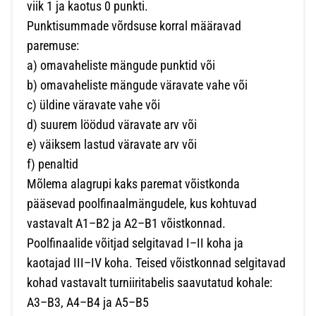
viik 1 ja kaotus 0 punkti.
Punktisummade võrdsuse korral määravad
paremuse:
a) omavaheliste mängude punktid või
b) omavaheliste mängude väravate vahe või
c) üldine väravate vahe või
d) suurem löödud väravate arv või
e) väiksem lastud väravate arv või
f) penaltid
Mõlema alagrupi kaks paremat võistkonda
pääsevad poolfinaalmängudele, kus kohtuvad
vastavalt A1–B2 ja A2–B1 võistkonnad.
Poolfinaalide võitjad selgitavad I–II koha ja
kaotajad III–IV koha. Teised võistkonnad selgitavad
kohad vastavalt turniiritabelis saavutatud kohale:
A3–B3, A4–B4 ja A5–B5