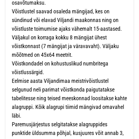
osavõtumaksu.
Võistlustel saavad osaleda mängijad, kes on
sündinud või elavad Viljandi maakonnas ning on
võistluste toimumise ajaks vähemalt 15-aastased.
Väljakul on korraga kokku 8 mängijat ühest
võistkonnast (7 mängijat ja väravavaht). Väljaku
mõõtmed on 45x64 meetrit.
Võistkondadel on kohustuslikud numbritega
võistlussärgid.
Eelmise aasta Viljandimaa meistrivõistlustel
selgunud neli parimat võistkonda paigutatakse
tabelitesse ning teised meeskonnad loositakse kahte
alagruppi. Kõik alagrupi tiimid mängivad omavahel
läbi.
Paremusjärjestus selgitatakse alagruppides
punktide üldsumma põhjal, kusjuures võit annab 3,