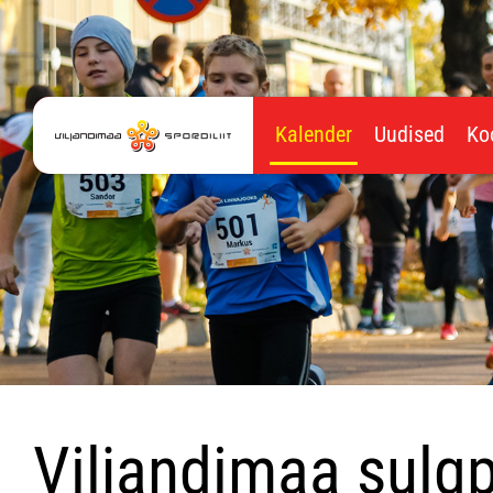
Kalender
Uudised
Ko
Viljandimaa sulgp