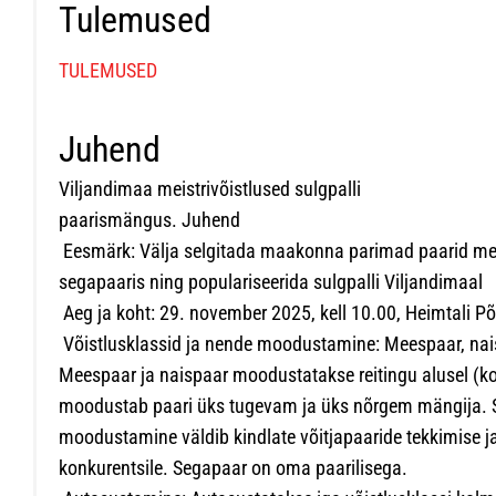
Tulemused
TULEMUSED
Juhend
Viljandimaa meistrivõistlused sulgpalli
paarismängus. Juhend
Eesmärk: Välja selgitada maakonna parimad paarid mee
segapaaris ning populariseerida sulgpalli Viljandimaal
Aeg ja koht: 29. november 2025, kell 10.00, Heimtali P
Võistlusklassid ja nende moodustamine: Meespaar, nai
Meespaar ja naispaar moodustatakse reitingu alusel (k
moodustab paari üks tugevam ja üks nõrgem mängija. S
moodustamine väldib kindlate võitjapaaride tekkimise 
konkurentsile. Segapaar on oma paarilisega.