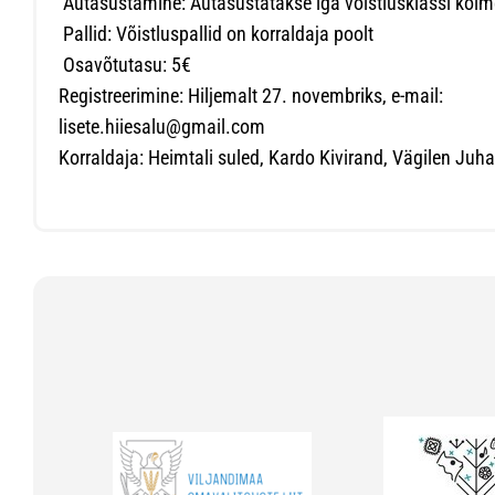
Autasustamine: Autasustatakse iga võistlusklassi kolm
Pallid: Võistluspallid on korraldaja poolt
Osavõtutasu: 5€
Registreerimine: Hiljemalt 27. novembriks, e-mail:
lisete.hiiesalu@gmail.com
Korraldaja: Heimtali suled, Kardo Kivirand, Vägilen Juh