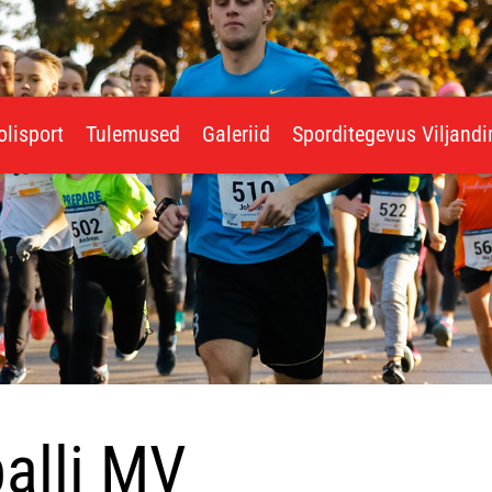
olisport
Tulemused
Galeriid
Sporditegevus Viljand
alli MV