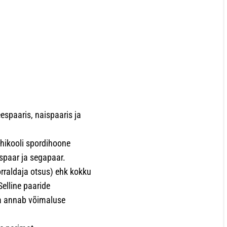
spaaris, naispaaris ja
õhikooli spordihoone
spaar ja segapaar.
orraldaja otsus) ehk kokku
elline paaride
ja annab võimaluse