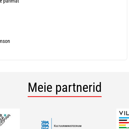
e parimat
anson
Meie partnerid