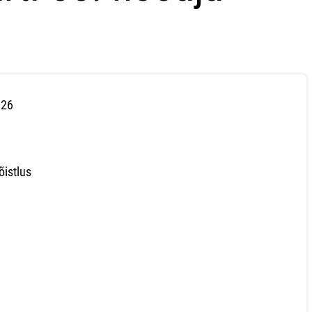
026
õistlus