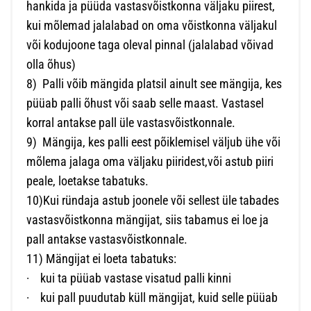
hankida ja püüda vastasvõistkonna väljaku piirest,
kui mõlemad jalalabad on oma võistkonna väljakul
või kodujoone taga oleval pinnal (jalalabad võivad
olla õhus)
8)
Palli võib mängida platsil ainult see mängija, kes
püüab palli õhust või saab selle maast. Vastasel
korral antakse pall üle vastasvõistkonnale.
9)
Mängija, kes palli eest põiklemisel väljub ühe või
mõlema jalaga oma väljaku piiridest,või astub piiri
peale, loetakse tabatuks.
10)Kui ründaja astub joonele või sellest üle tabades
vastasvõistkonna mängijat, siis tabamus ei loe ja
pall antakse vastasvõistkonnale.
11) Mängijat ei loeta tabatuks:
·
kui ta püüab vastase visatud palli kinni
·
kui pall puudutab küll mängijat, kuid selle püüab