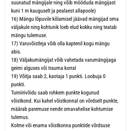
suunatud mängijale ning võib mööduda mängijast
kuni 1 m kauguselt ja pealaest allapoole)
16) Mängu lõpuvile kõlamisel jäävad mängijad oma
väljakule ning kohtunik loeb elud kokku ning teatab
mängu tulemuse.
17) Varuvõistleja võib olla kaptenil kogu mängu
abis.
18) Väljakumängijat võib vahetada varumängijaga
geimi alguses või trauma korral
19) Võitja saab 2, kaotaja 1 punkti. Loobuja 0
punkti.
Turniirivõidu saab rohkem punkte kogunud
võistkond. Kui kahel võistkonnal on võrdselt punkte,
määrab paremuse nende omavahelise kohtumise
tulemus.
Kolme või enama võistkonna punktide võrdsuse