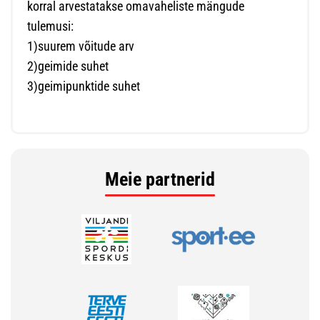
korral arvestatakse omavaheliste mängude
tulemusi:
1)suurem võitude arv
2)geimide suhet
3)geimipunktide suhet
Meie partnerid