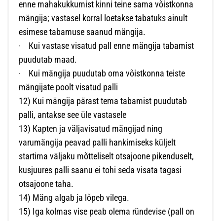
enne mahakukkumist kinni teine sama võistkonna
mängija; vastasel korral loetakse tabatuks ainult
esimese tabamuse saanud mängija.
·
Kui vastase visatud pall enne mängija tabamist
puudutab maad.
·
Kui mängija puudutab oma võistkonna teiste
mängijate poolt visatud palli
12) Kui mängija pärast tema tabamist puudutab
palli, antakse see üle vastasele
13) Kapten ja väljavisatud mängijad ning
varumängija peavad palli hankimiseks küljelt
startima väljaku mõtteliselt otsajoone pikenduselt,
kusjuures palli saanu ei tohi seda visata tagasi
otsajoone taha.
14) Mäng algab ja lõpeb vilega.
15) Iga kolmas vise peab olema ründevise (pall on