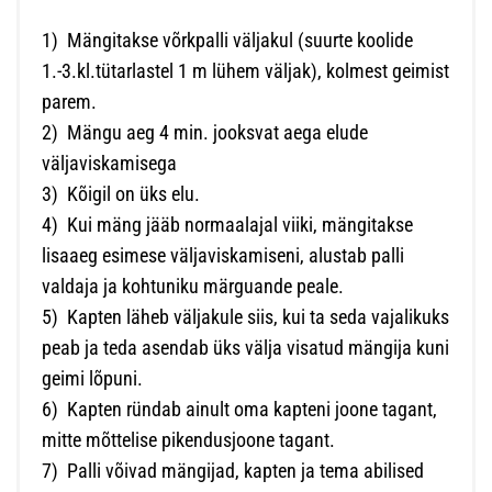
1)
Mängitakse võrkpalli väljakul (suurte koolide
1.-3.kl.tütarlastel 1 m lühem väljak), kolmest geimist
parem.
2)
Mängu aeg 4 min. jooksvat aega elude
väljaviskamisega
3)
Kõigil on üks elu.
4)
Kui mäng jääb normaalajal viiki, mängitakse
lisaaeg esimese väljaviskamiseni, alustab palli
valdaja ja kohtuniku märguande peale.
5)
Kapten läheb väljakule siis, kui ta seda vajalikuks
peab ja teda asendab üks välja visatud mängija kuni
geimi lõpuni.
6)
Kapten ründab ainult oma kapteni joone tagant,
mitte mõttelise pikendusjoone tagant.
7)
Palli võivad mängijad, kapten ja tema abilised