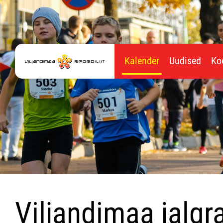
Kalender
Uudised
Ko
Viljandimaa jalgr