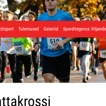
olisport
Tulemused
Galeriid
Sporditegevus Viljand
attakrossi