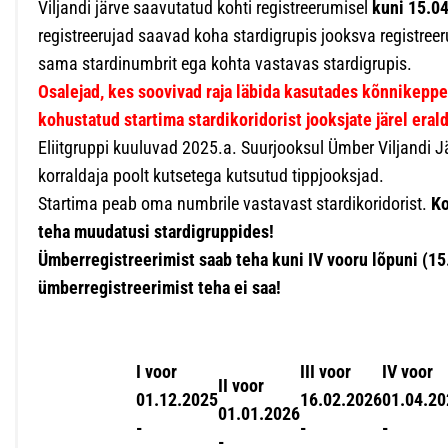
Viljandi järve saavutatud kohti registreerumisel
kuni 15.0
registreerujad saavad koha stardigrupis jooksva registreer
sama stardinumbrit ega kohta vastavas stardigrupis.
Osalejad, kes soovivad raja läbida kasutades kõnnikepp
kohustatud startima stardikoridorist jooksjate järel erald
Eliitgruppi kuuluvad 2025.a. Suurjooksul Ümber Viljandi 
korraldaja poolt kutsetega kutsutud tippjooksjad.
Startima peab oma numbrile vastavast stardikoridorist.
Ko
teha muudatusi stardigruppides!
Ümberregistreerimist saab teha kuni IV vooru lõpuni (15
ümberregistreerimist teha ei saa!
I voor
III voor
IV voor
II voor
01.12.2025
16.02.2026
01.04.20
01.01.2026
-
-
-
-