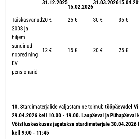
31.12.2025
31.03.2026
15.04.20
15.02.2026
Täiskasvanud
20 €
25 €
30 €
35 €
2008 ja
hiljem
sündinud
12 €
15 €
20 €
25 €
noored ning
EV
pensionärid
10.
Stardimaterjalide väljastamine toimub
tööpäevadel Vi
29.04.2026 kell 10.00 - 19.00. Laupäeval ja Pühapäeval k
Võistluskeskuses jagatakse stardimaterjale 30.04.2026 k
kell 9:00 - 11:45