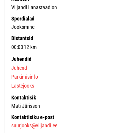
Viljandi linnastaadion
Spordialad
Jooksmine
Distantsid
00:00
12 km
Juhendid
Juhend
Parkimisinfo
Lastejooks
Kontaktisik
Mati Jürisson
Kontaktisiku e-post
suurjooks@viljandi.ee