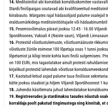
14.
Meditsiinilist abi korraldab korralduskomitee vastaval
Stardi/finišipaigas osutavad abi kvalifitseeritud meditsiin
kiirabiauto. Märgates rajal hädasolijaid palume osalejail te
eraldusmärkidega meditsiinitöötajaile või hädaabinumbril
15.
Pesemisvõimalus pärast jooksu 12:45 - 16.00 Viljandi l
Spordihoones, Vaksali 4 (Naiste saun), Viljandi Linnasau
16.
Protestid võistlustulemuste, võistlusmääruste rikkumis
võistluste žüriile esimese 100 lõpetaja osas 1 tunni jooksu
lõpetamist ja kõigi teiste kohta kuni finiši sulgemiseni. Pr
on 100 EURi, mis tagastatakse ainult protesti rahuldamise
kirjalikud protestid lahendab võistluse korraldusmeeskond
17.
Kaotatud-leitud asjad palume tuua finišisse sekretaria
kätte jooksu staabist ja hiljem Viljandi Spordihoonest 1 k
18.
Juhendis käsitlemata juhud lahendatakse korraldusme
19. Registreerudes ja stardimaksu tasudes nõustub osale
korraldaja poolt pakutud tingimustega ning kinnitab, et 