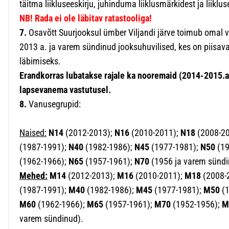
täitma liikluseeskirju, juhinduma liiklusmärkidest ja liikl
NB! Rada ei ole läbitav ratastooliga!
7.
Osavõtt Suurjooksul ümber Viljandi järve toimub omal v
2013 a. ja varem sündinud jooksuhuvilised, kes on piisaval
läbimiseks.
Erandkorras lubatakse rajale ka nooremaid (2014-2015.a
lapsevanema vastutusel.
8.
Vanusegrupid:
Naised:
N14
(2012-2013);
N16
(2010-2011);
N18
(2008-2
(1987-1991);
N40
(1982-1986);
N45
(1977-1981);
N50
(19
(1962-1966);
N65
(1957-1961);
N70
(1956 ja varem sündi
Mehed:
M14
(2012-2013);
M16
(2010-2011);
M18
(2008-
(1987-1991);
M40
(1982-1986);
M45
(1977-1981);
M50
(1
M60
(1962-1966);
M65
(1957-1961);
M70
(1952-1956);
M
varem sündinud).