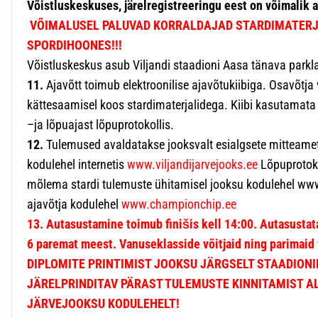
Võistluskeskuses, järelregistreeringu eest on võimalik a
VÕIMALUSEL PALUVAD KORRALDAJAD STARDIMATERJA
SPORDIHOONES!!!
Võistluskeskus asub Viljandi staadioni Aasa tänava parkl
11.
Ajavõtt toimub elektroonilise ajavõtukiibiga. Osavõtja v
kättesaamisel koos stardimaterjalidega. Kiibi kasutamata 
–ja lõpuajast lõpuprotokollis.
12.
Tulemused avaldatakse jooksvalt esialgsete mitteamet
kodulehel internetis
www.viljandijarvejooks.ee
Lõpuprotoko
mõlema stardi tulemuste ühitamisel jooksu kodulehel www.
ajavõtja kodulehel
www.championchip.ee
13. Autasustamine toimub finišis kell 14:00. Autasustat
6 paremat meest. Vanuseklasside võitjaid ning parimaid v
DIPLOMITE PRINTIMIST JOOKSU JÄRGSELT STAADIONIL
JÄRELPRINDITAV PÄRAST TULEMUSTE KINNITAMIST AL
JÄRVEJOOKSU KODULEHELT!