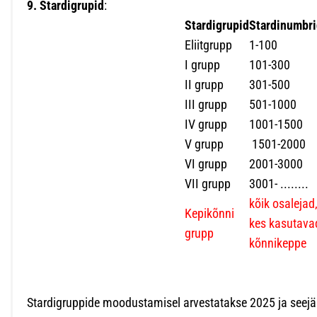
9.
Stardigrupid
:
Stardigrupid
Stardinumbri
Eliitgrupp
1-100
I grupp
101-300
II grupp
301-500
III grupp
501-1000
IV grupp
1001-1500
V grupp
1501-2000
VI grupp
2001-3000
VII grupp
3001- ........
kõik osalejad
Kepikõnni
kes kasutava
grupp
kõnnikeppe
Stardigruppide moodustamisel arvestatakse 2025 ja seejä