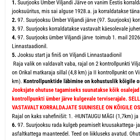
1.
Suurjooks Ümber Viljandi Järve on vanim Eestis korralda
jooksuüritus, mis sai alguse 1928.a. ja korraldatakse tän
2.
97. Suurjooksu Ümber Viljandi järve (97. Suurjooks) korr
3.
97. Suurjooks korraldatakse vastavalt käesolevale
juhen
4.
97. Suurjooks ümber Viljandi järve toimub 1. mail 2026.a
Linnastaadionil.
5.
Jooksu start ja finiš on Viljandi Linnastaadionil
Raja valik on valdavalt vaba, rajal on 2 kontrollpunkti Vilja
on Orikal matkaraja sillal (4,8 km) ja II kontrollpunkt on Vi
km).
Kontrollpunktide läbimine on kohustuslik kõigile o
Jooksjate ohutuse tagamiseks suunatakse kõik osalejad
kontrollpunkti ümber järve kulgevale terviserajale.
SELL
VASTAVALT KORRALDAJATE SUUNISELE ON KÕIGILE
OS
Rajal on kaks vahefinišit: 1. -HUNTAUGU MÄGI (1,7km) ja 
6.
97. Suurjooksu rada kulgeb peamiselt kruusakattega- ja
asfaltkattega maanteedel. Teed on liikluseks avatud. Oh