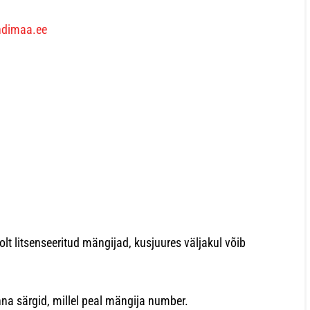
andimaa.ee
lt litsenseeritud mängijad, kusjuures väljakul võib
a särgid, millel peal mängija number.