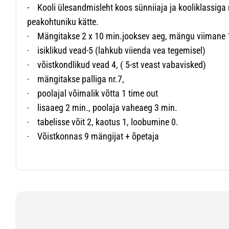
- Kooli ülesandmisleht koos sünniiaja ja kooliklassig
peakohtuniku kätte.
·
Mängitakse 2 x 10 min.jooksev aeg, mängu viimane 
·
isiklikud vead-5 (lahkub viienda vea tegemisel)
·
võistkondlikud vead 4, ( 5-st veast vabavisked)
·
mängitakse palliga nr.7,
·
poolajal võimalik võtta 1 time out
·
lisaaeg 2 min., poolaja vaheaeg 3 min.
·
tabelisse võit 2, kaotus 1, loobumine 0.
·
Võistkonnas 9 mängijat + õpetaja