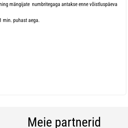
a ning mängijate numbritegaga antakse enne võistluspäeva
1 min. puhast aega.
Meie partnerid