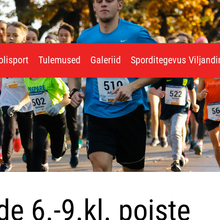
olisport
Tulemused
Galeriid
Sporditegevus Viljand
e 6.-9.kl. poiste