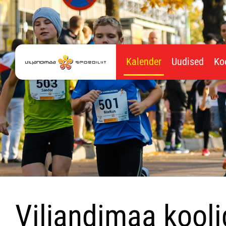
Kalender
Uudised
Ko
Viljandimaa koolid