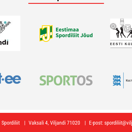
Spordiliit
Vaksali 4, Viljandi 71020
E-post:
spordiliit@vi