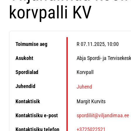
korvpalli KV
Toimumise aeg
R 07.11.2025, 10:00
Asukoht
Abja Spordi- ja Tervisekes
Spordialad
Korvpall
Juhendid
Juhend
Kontaktisik
Margit Kurvits
Kontaktisiku e-post
spordiliit@viljandimaa.ee
Kontaktisiku telefon
+3725022521