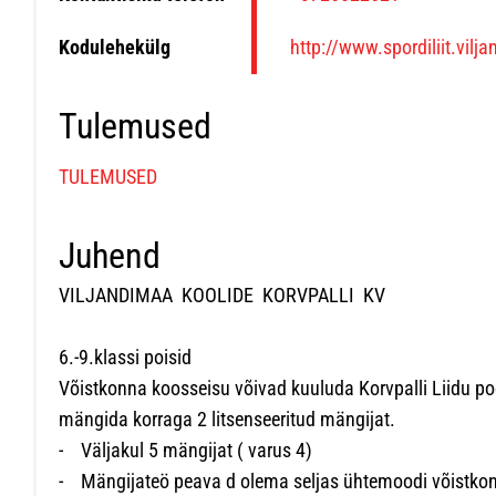
Kodulehekülg
http://www.spordiliit.vilj
Tulemused
TULEMUSED
Juhend
VILJANDIMAA KOOLIDE KORVPALLI KV
6.-9.klassi poisid
Võistkonna koosseisu võivad kuuluda Korvpalli Liidu poo
mängida korraga 2 litsenseeritud mängijat.
- Väljakul 5 mängijat ( varus 4)
- Mängijateö peava d olema seljas ühtemoodi võistkonn