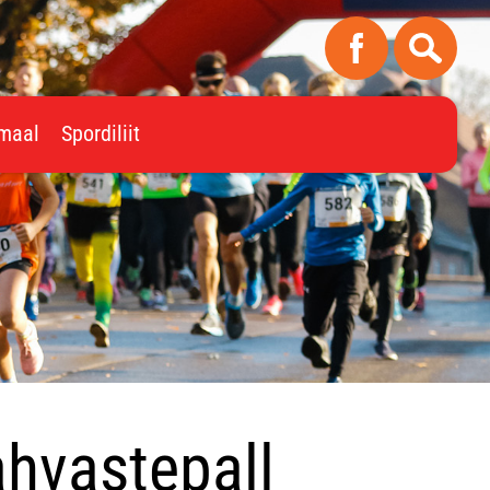
imaal
Spordiliit
ahvastepall