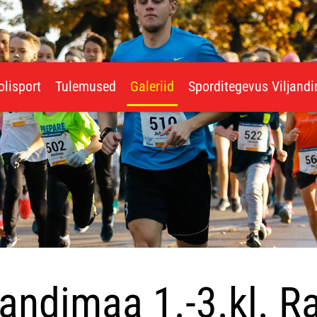
olisport
Tulemused
Galeriid
Sporditegevus Viljand
jandimaa 1.-3.kl. R