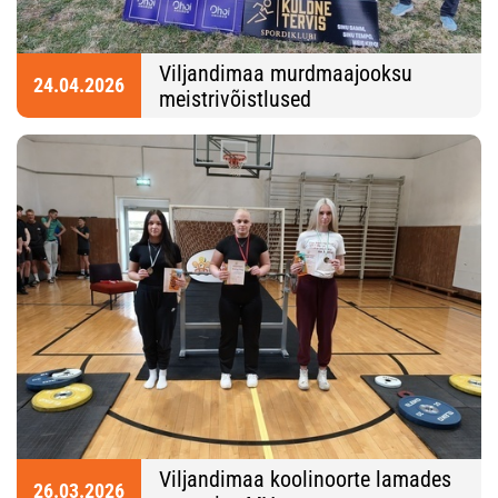
Viljandimaa murdmaajooksu
24.04.2026
meistrivõistlused
Viljandimaa koolinoorte lamades
26.03.2026