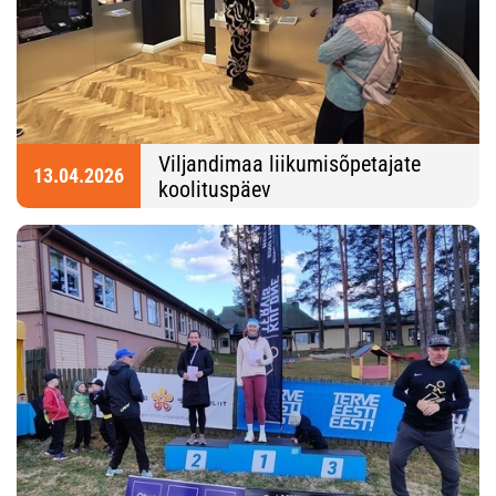
Viljandimaa liikumisõpetajate
13.04.2026
koolituspäev