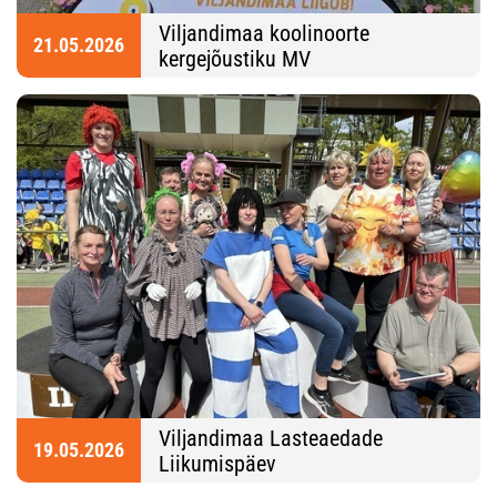
Viljandimaa koolinoorte
21.05.2026
kergejõustiku MV
Viljandimaa Lasteaedade
19.05.2026
Liikumispäev