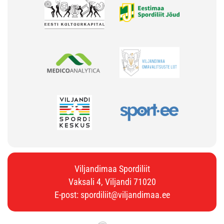
Viljandimaa Spordiliit
Vaksali 4, Viljandi 71020
E-post:
spordiliit@viljandimaa.ee