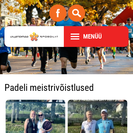
MENÜÜ
Padeli meistrivõistlused