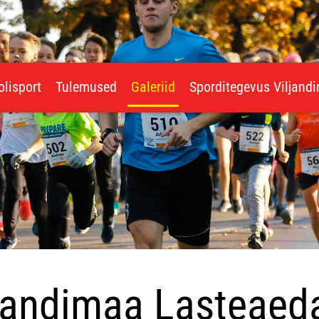
olisport
Tulemused
Galeriid
Sporditegevus Viljand
ljandimaa Lasteaed