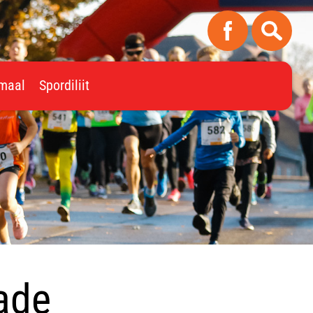
imaal
Spordiliit
ade