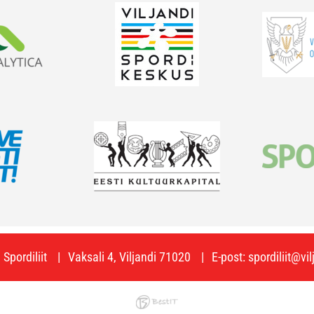
Spordiliit
Vaksali 4, Viljandi 71020
E-post:
spordiliit@vi