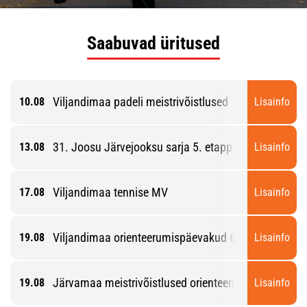
Saabuvad üritused
Viljandimaa padeli meistrivõistlused
10.08
Lisainfo
31. Joosu Järvejooksu sarja 5. etapp
13.08
Lisainfo
Viljandimaa tennise MV
17.08
Lisainfo
Viljandimaa orienteerumispäevakud 6. etapp
19.08
Lisainfo
Järvamaa meistrivõistlused orienteerumise lühirajal
19.08
Lisainfo