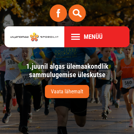
MENÜÜ
l.
1.juunil algas ülemaakondlik
10
us
sammulugemise üleskutse
Vaata lähemalt