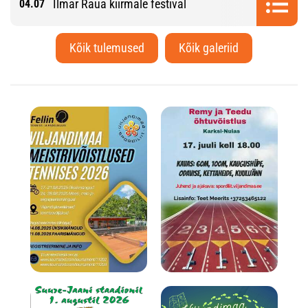
Ilmar Raua kiirmale festival
04.07
Kõik tulemused
Kõik galeriid