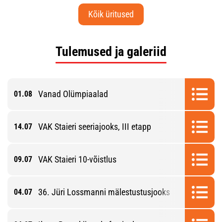
Kõik üritused
Tulemused ja galeriid
Vanad Olümpiaalad
01.08
VAK Staieri seeriajooks, III etapp
14.07
VAK Staieri 10-võistlus
09.07
36. Jüri Lossmanni mälestustusjooks
04.07