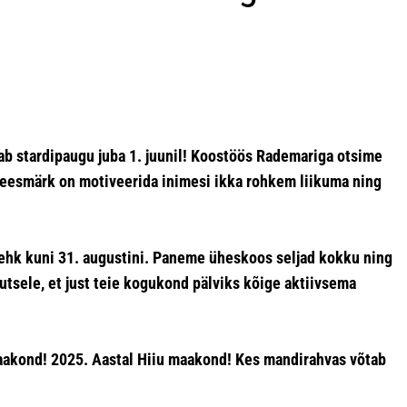
b stardipaugu juba 1. juunil! Koostöös Rademariga otsime
 eesmärk on motiveerida inimesi ikka rohkem liikuma ning
e ehk kuni 31. augustini. Paneme üheskoos seljad kokku ning
sele, et just teie kogukond pälviks kõige aktiivsema
maakond! 2025. Aastal Hiiu maakond! Kes mandirahvas võtab