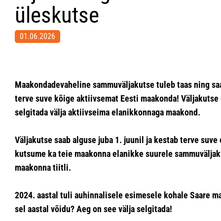
üleskutse
01.06.2026
Maakondadevaheline sammuväljakutse tuleb taas ning saa
terve suve kõige aktiivsemat Eesti maakonda! Väljakutse
selgitada välja aktiivseima elanikkonnaga maakond.
Väljakutse saab alguse juba 1. juunil ja kestab terve suv
kutsume ka teie maakonna elanikke suurele sammuväljakut
maakonna tiitli.
2024. aastal tuli auhinnalisele esimesele kohale Saare 
sel aastal võidu? Aeg on see välja selgitada!