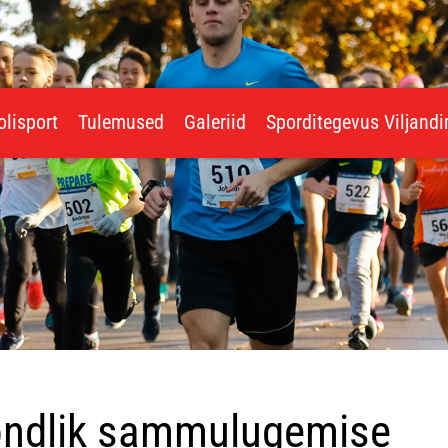
olisport
Tulemused
Galeriid
Sporditegevus Viljand
kondlik sammulugemise