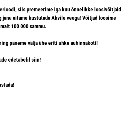
erioodi, siis premeerime iga kuu õnnelikke loosivõitjaid
 janu aitame kustutada Akvile veega! Võitjad loosime
emalt 100 000 sammu.
ing paneme välja ühe eriti uhke auhinnakoti!
de edetabelil siin!
astada!