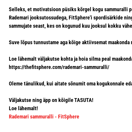
Selleks, et motivatsioon püsiks kõrgel kogu sammuralli p
Rademari jooksutossudega, FitSphere'i spordisärkide ning
sammujate seast, kes on kogunud kuu jooksul kokku väh
Suve lõpus tunnustame aga kõige aktiivsemat maakonda n
Loe lähemalt väljakutse kohta ja hoia silma peal maakonda
https://thefitsphere.com/rademari-sammuralli/
Oleme tänulikud, kui aitate sõnumit oma kogukonnale ed
Väljakutse ning äpp on kõigile TASUTA!
Loe lähemalt!
Rademari sammuralli - FitSphere