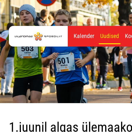
Kalender
Uudised
Ko
1.juunil algas ülemaa