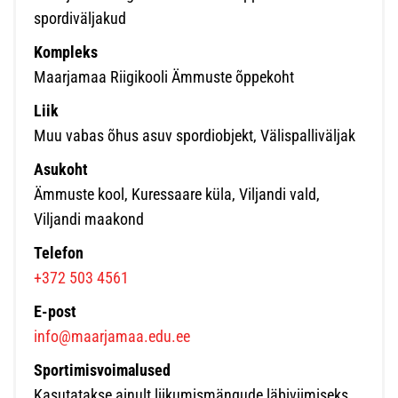
spordiväljakud
Kompleks
Maarjamaa Riigikooli Ämmuste õppekoht
Liik
Muu vabas õhus asuv spordiobjekt, Välispalliväljak
Asukoht
Ämmuste kool, Kuressaare küla, Viljandi vald,
Viljandi maakond
Telefon
+372 503 4561
E-post
info@maarjamaa.edu.ee
Sportimisvoimalused
Kasutatakse ainult liikumismängude läbiviimiseks