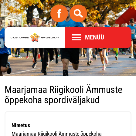
MENÜÜ
Maarjamaa Riigikooli Ämmuste
õppekoha spordiväljakud
Nimetus
Maarjamaa Riigikooli Ämmuste õppekoha